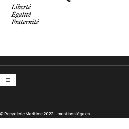
Toggle
Navigation
Entreprises
© Recyclerie Maritime 2022 –
Scolaires
mentions légales