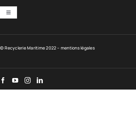
Toggle
Navigation
Entreprises
© Recyclerie Maritime 2022 –
Scolaires
mentions légales
Particuliers
Boutique
Actus
Accès et+