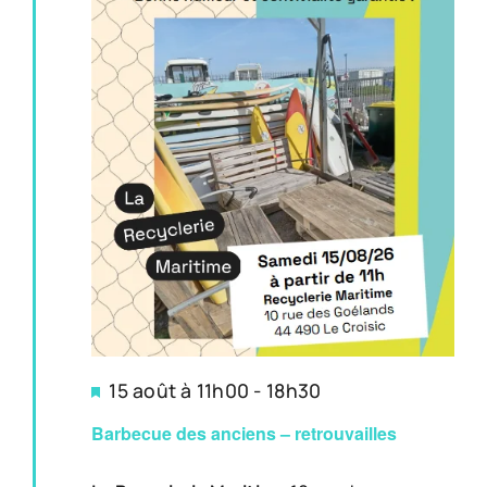
Mis
15 août à 11h00
-
18h30
en
Barbecue des anciens – retrouvailles
avant