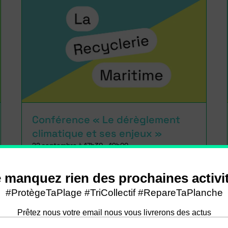
Conférence « Le dérèglement
climatique et ses enjeux »
22 septembre à 17h30
-
19h00
Voir toutes les activités