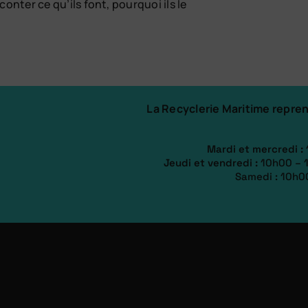
conter ce qu’ils font, pourquoi ils le
La Recyclerie Maritime repren
Mardi et mercredi :
Jeudi et vendredi :
10h00 – 
Samedi : 10h0