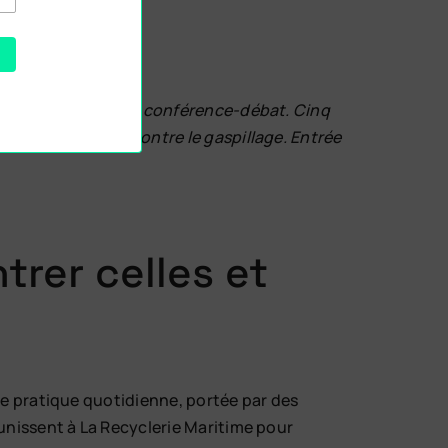
 accueille une soirée conférence-débat. Cinq
lutions concrètes contre le gaspillage. Entrée
trer celles et
une pratique quotidienne, portée par des
réunissent à La Recyclerie Maritime pour