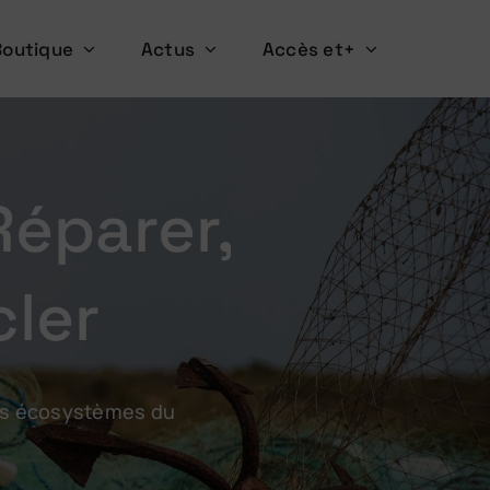
Boutique
Actus
Accès et+
 Réparer,
cler
 les écosystèmes du