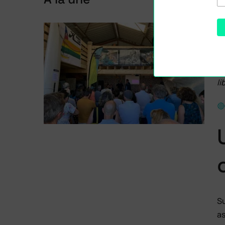
Q
Ma
in
li
🔴
Su
as