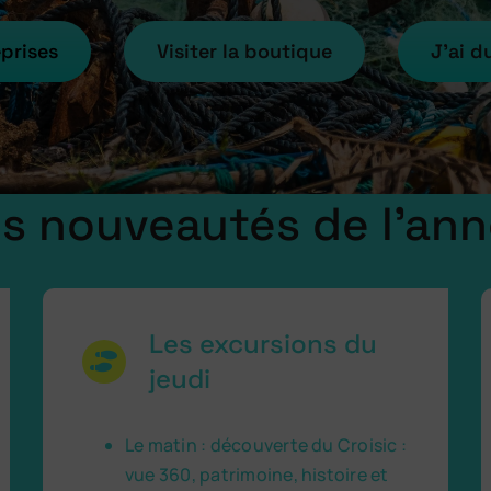
eprises
Visiter la boutique
J’ai d
s nouveautés de l’an
Les excursions du
jeudi
Le matin : découverte du Croisic :
vue 360, patrimoine, histoire et