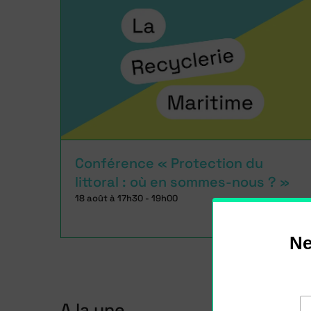
Conférence « Protection du
littoral : où en sommes-nous ? »
18 août à 17h30
-
19h00
Qui sont les héros locaux du
zéro déchet ?
A la une
a la une
News