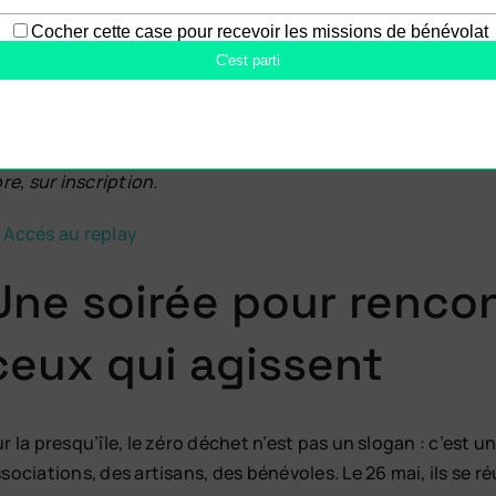
ui sont les héros locaux du zéro déchet ?
rdi 26 mai 2026, de 17 h 30 à 19 h, La Recyclerie Maritime
itiatives locales prennent la parole pour partager leurs so
bre, sur inscription.
 Accés au replay
Une soirée pour rencon
ceux qui agissent
r la presqu’île, le zéro déchet n’est pas un slogan : c’est 
sociations, des artisans, des bénévoles. Le 26 mai, ils se 