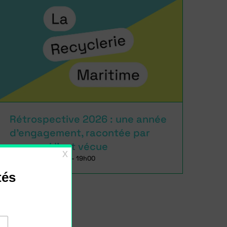
Rétrospective 2026 : une année
d’engagement, racontée par
ceux qui l’ont vécue
17 octobre à 16h00
-
19h00