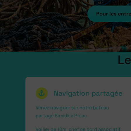
Pour les entr
Le
Navigation partagée
Venez naviguer sur notre bateau
partagé Birvidk à Piriac
Voilier de 10m, chef de bord associatif