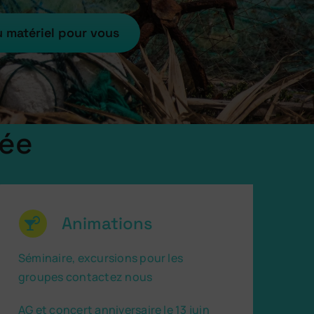
u matériel pour vous
née
Animations
Séminaire, excursions pour les
groupes contactez nous
AG et concert anniversaire le 13 juin