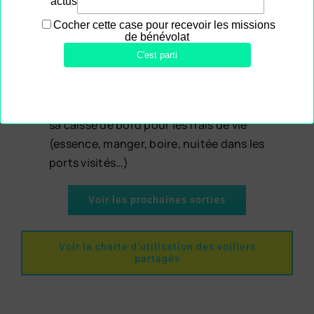
Entretien du bateau : une contribution de
25€ / jour de navigation / personne pour
couvrir les frais généraux du bateau (place
de port de 2500 € par an, entretien annuel,
matériel…)
Caisse de bord : chaque équipage organise
sa caisse de bord pour les frais de vie
(essence, manger, boire, nuitée dans les
ports visités…)
Voir les prochaines sorties
Voir la charte d’utilisation des voiliers
partagés