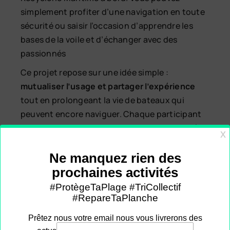
simplement profiter d’une navigation en toute
sécurité ou saisir l’occasion d’apprendre les
bases de la voile et d’échanger avec des
passionnés
Ce projet repose sur une idée simple :
mutualiser l’usage et partager l’expérience
tout en prolongeant la vie de bateaux qui
peuvent encore naviguer. Chaque participant
pourra rejoindre des navigations programmées,
contribuer à la vie du bateau et profiter de
sorties au large, dans un cadre associatif.
Conditions :
Cotisation et assurance : pour monter à
bord, il faut être à jour de sa cotisation du
HelloAsso (
cliquez ici
)