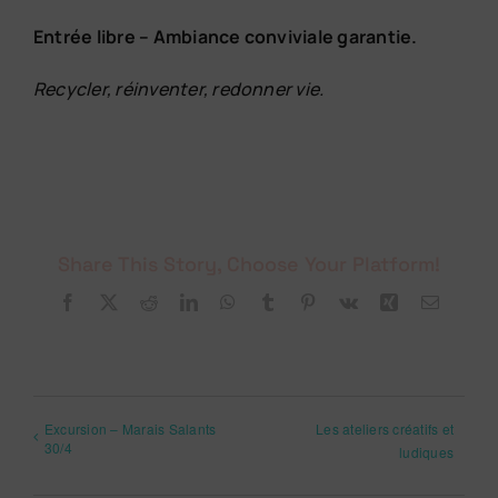
Entrée libre – Ambiance conviviale garantie.
Recycler, réinventer, redonner vie.
Share This Story, Choose Your Platform!
Facebook
X
Reddit
LinkedIn
WhatsApp
Tumblr
Pinterest
Vk
Xing
Email
Excursion – Marais Salants
Les ateliers créatifs et
30/4
ludiques