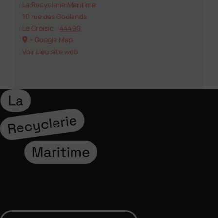
La Recyclerie Maritime
10 rue des Goélands
Le Croisic
,
44490
+ Google Map
Voir Lieu site web