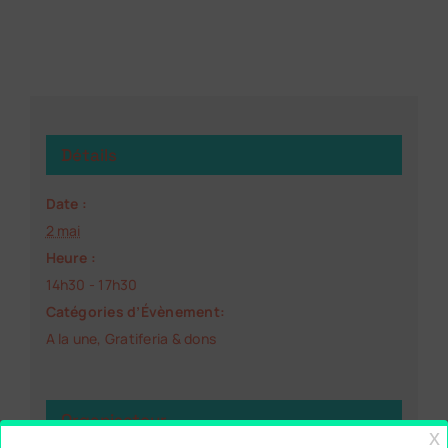
Détails
Date :
2 mai
Heure :
14h30 - 17h30
Catégories d’Évènement:
A la une
,
Gratiferia & dons
Organisateur