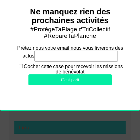
La Recyclerie Maritime
E-mail
info@recycleriemaritime.org
Voir le site Organisateur
Lieu