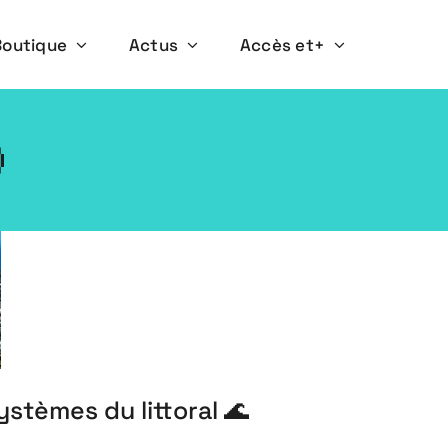
Boutique
Actus
Accès et+

ystèmes du littoral 🌊