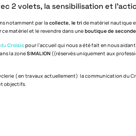
ec 2 volets, la sensibilisation et l’acti
ons notamment par la
collecte, le tri
de matériel nautique et
r
ce matériel et le revendre dans une
boutique de seconde
e du
Croisic
pour l’accueil qui nous a été fait en nous aida
dans la zone
SIMALION
(
(réservés uniquement aux professio
clerie ( en travaux actuellement) la communication du Cro
t objectifs.