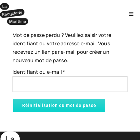
Passer
au
Togg
contenu
Navi
Entreprises
Mot de passe perdu ? Veuillez saisir votre
identifiant ou votre adresse e-mail. Vous
Scolaires
recevrez un lien par e-mail pour créer un
nouveau mot de passe.
Obligatoire
Particuliers
Identifiant ou e-mail
*
Boutique
Réinitialisation du mot de passe
Actus
Accès et+