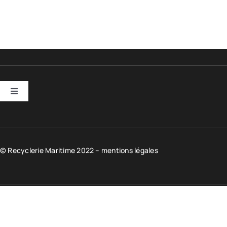
Toggle
Navigation
Entreprises
© Recyclerie Maritime 2022 –
Scolaires
mentions légales
Particuliers
Boutique