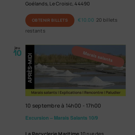
Goélands, Le Croisic, 44490
€10.00
20 billets
OBTENIR BILLETS
restants
jeu
10
10 septembre à 14h00
-
17h00
Excursion – Marais Salants 10/9
La Recyclerie Maritime
10 rue des