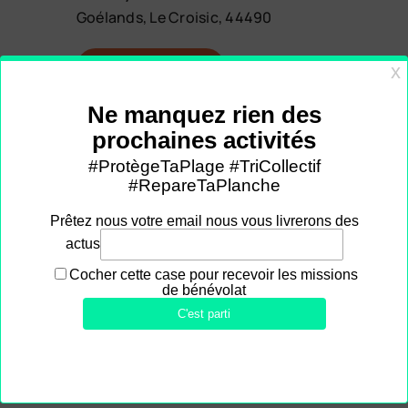
Goélands, Le Croisic, 44490
€2.00
6 billets
OBTENIR BILLETS
restants
jeu
10
10 septembre à 10h30
-
12h00
Excursion – patrimoine du Croisic 10/9
La Recyclerie Maritime
10 rue des