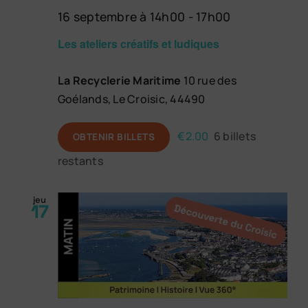
16 septembre à 14h00
-
17h00
Les ateliers créatifs et ludiques
La Recyclerie Maritime
10 rue des
Goélands, Le Croisic, 44490
€2.00
6 billets
OBTENIR BILLETS
restants
jeu
17