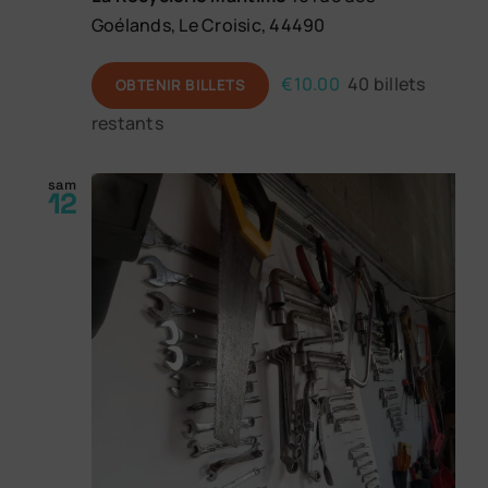
Goélands, Le Croisic, 44490
€10.00
40 billets
OBTENIR BILLETS
restants
sam
12