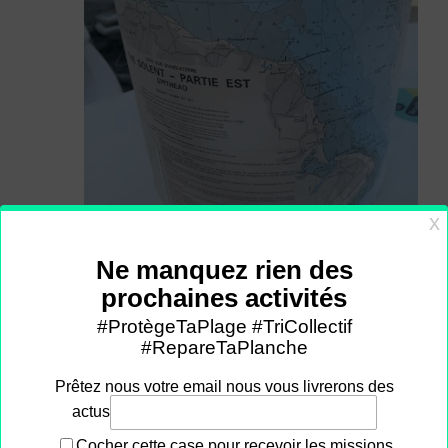
30 septembre à 14h00
-
17h00
Les ateliers créatifs et ludiques
La Recyclerie Maritime
10 rue des