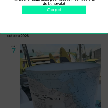
Goélands, Le Croisic, 44490
€2.00
10 billets
OBTENIR BILLETS
restants
octobre 2026
mer
7