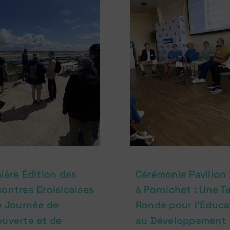
ière Édition des
Cérémonie Pavillon
ontres Croisicaises
à Pornichet : Une T
e Journée de
Ronde pour l’Éduca
uverte et de
au Développement