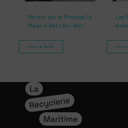
Retour sur le Protège Ta
Les 
Plage à Batz Sur Mer
évén
Lire La Suite
Lire L