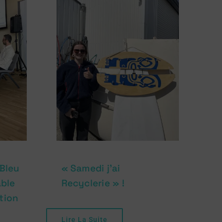
 Bleu
« Samedi j’ai
able
Recyclerie » !
tion
Lire La Suite