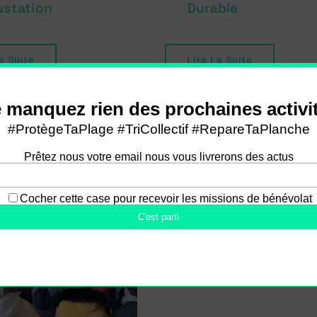
station
Durable
a Suite
Lire La Suite