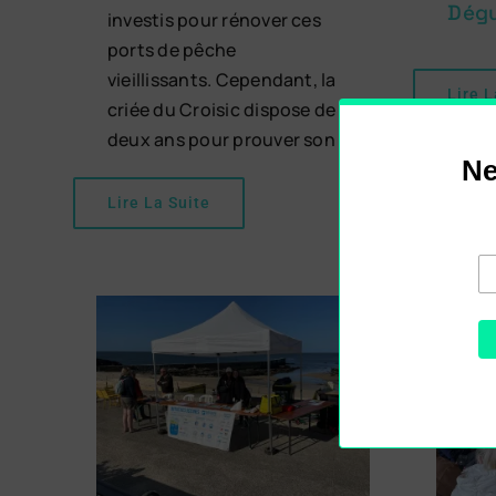
Dégu
investis pour rénover ces
ports de pêche
vieillissants. Cependant, la
Lire L
criée du Croisic dispose de
deux ans pour prouver son
Lire La Suite