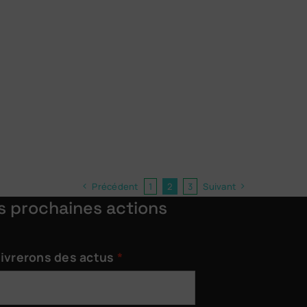
Précédent
1
2
3
Suivant
s prochaines actions
livrerons des actus