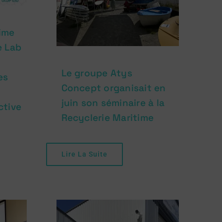
time
e Lab
Le groupe Atys
es
Concept organisait en
juin son séminaire à la
ctive
Recyclerie Maritime
Lire La Suite